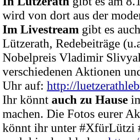
In Lützerath
gibt es am 8.
wird von dort aus der moder
Im Livestream
gibt es auch
Lützerath, Redebeiträge (u.
Nobelpreis Vladimir Slivya
verschiedenen Aktionen und
Uhr auf:
http://luetzerathle
Ihr könnt
auch zu Hause
im
machen. Die Fotos eurer A
könnt ihr unter #XfürLützi 