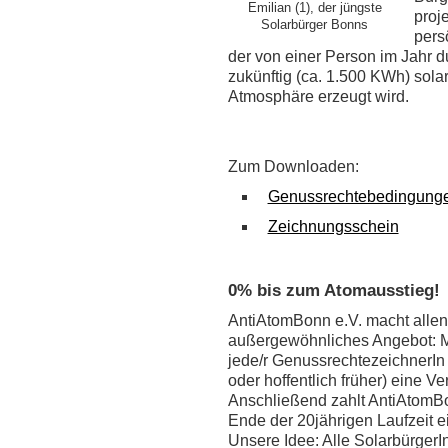
Emilian (1), der jüngste
proj
Solarbürger Bonns
persö
der von einer Person im Jahr d
zukünftig (ca. 1.500 KWh) sol
Atmosphäre erzeugt wird.
Zum Downloaden:
Genussrechtebedingunge
Zeichnungsschein
0% bis zum Atomausstieg!
AntiAtomBonn e.V. macht alle
außergewöhnliches Angebot: Mi
jede/r GenussrechtezeichnerIn
oder hoffentlich früher) eine V
Anschließend zahlt AntiAtomBo
Ende der 20jährigen Laufzeit 
Unsere Idee: Alle SolarbürgerIn