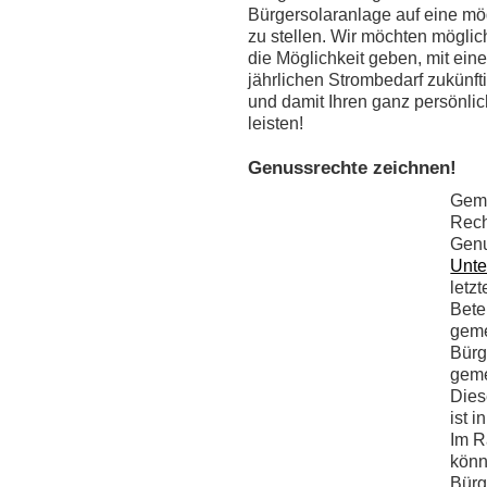
Bürgersolaranlage auf eine mögl
zu stellen. Wir möchten mögli
die Möglichkeit geben, mit eine
jährlichen Strombedarf zukünft
und damit Ihren ganz persönli
leisten!
Genussrechte zeichnen!
Geme
Rech
Genu
Unte
letz
Bete
geme
Bürg
geme
Dies
ist 
Im R
könn
Bürg