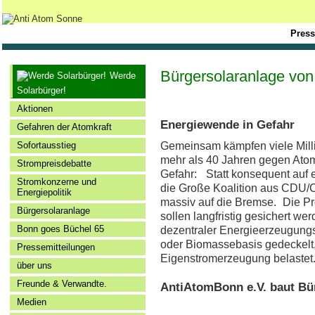
Press
Bürgersolaranlage vo
Werde
Solarbürger!
Aktionen
Energiewende in Gefahr
Gefahren der Atomkraft
Sofortausstieg
Gemeinsam kämpfen viele Mill
mehr als 40 Jahren gegen Atomk
Strompreisdebatte
Gefahr: Statt konsequent auf e
Stromkonzerne und
die Große Koalition aus CD
Energiepolitik
massiv auf die Bremse. Die Pr
Bürgersolaranlage
sollen langfristig gesichert we
Bonn goes Büchel 65
dezentraler Energieerzeugung
oder Biomassebasis gedeckelt,
Pressemitteilungen
Eigenstromerzeugung belaste
über uns
Freunde & Verwandte.
AntiAtomBonn e.V. baut Bü
Medien