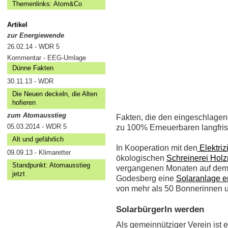
Themenlinks: Atom&Co
Artikel
zur Energiewende
26.02.14 - WDR 5
Kommentar - EEG-Umlage
Dünne Fakten
30.11.13 - WDR
Die Neuen deckeln, die Alten
hofieren
zum Atomausstieg
Fakten, die den eingeschlagen
05.03.2014 - WDR 5
zu 100% Erneuerbaren langfri
Alt und gefährlich
In Kooperation mit den
Elektri
09.09.13 - Klimaretter
ökologischen
Schreinerei Hol
Standpunkt: Atomausstieg
vergangenen Monaten auf dem 
jetzt
Godesberg eine
Solaranlage er
von mehr als 50 Bonnerinnen 
SolarbürgerIn werden
Als gemeinnütziger Verein ist e