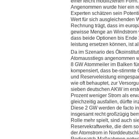
einer leicht modifizierten Form.
Angenommen wurde hier ein r
Experten schätzen sein Potenti
Wert für sich ausgleichenden 
Rechnung trägt, dass im europä
gewisse Menge an Windstrom v
dass beide Optionen bis Ende 
leistung ersetzen können, ist al
Da im Szenario des Ökoinstitu
Atomausstiegs angenommen wurd
8 GW Atommeiler im Balken fü
kompensiert, dass be-stimmte 
und Reserveleistung eingespart
wie oft behauptet, zur Versorgun
sieben deutschen AKW im erste
Prozent weniger Strom als erw
gleichzeitig ausfallen, dürfte 
Diese 2 GW werden de facto in
insgesamt recht großzügig bem
Rolle mehr spielt, sind auch si
Reservekraftwerke, die dem sog
der Atomstrom in Norddeutschl
Redispatch-Maßnahmen notwen