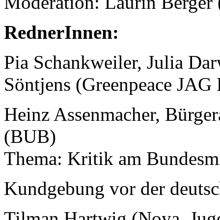
Moderation: Laurin Berger
RednerInnen:
Pia Schankweiler, Julia Da
Söntjens (Greenpeace JAG
Heinz Assenmacher, Bürge
(BUB)
Thema: Kritik am Bundesmi
Kundgebung vor der deuts
Tilman Hartwig (Noya, Jug